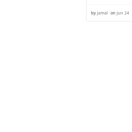
by
jamal
on
Jun 24