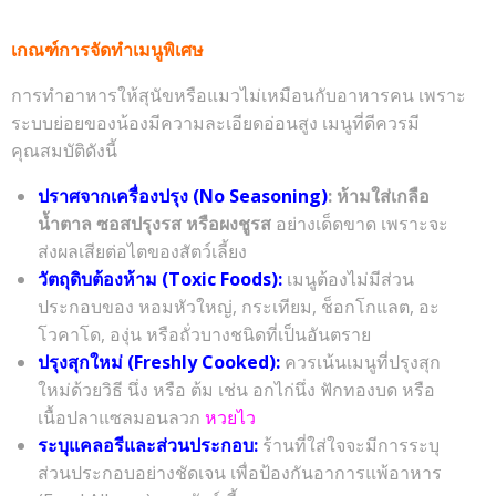
เกณฑ์การจัดทำเมนูพิเศษ
การทำอาหารให้สุนัขหรือแมวไม่เหมือนกับอาหารคน เพราะ
ระบบย่อยของน้องมีความละเอียดอ่อนสูง เมนูที่ดีควรมี
คุณสมบัติดังนี้
ปราศจากเครื่องปรุง (No Seasoning)
:
ห้ามใส่เกลือ
น้ำตาล ซอสปรุงรส หรือผงชูรส
อย่างเด็ดขาด เพราะจะ
ส่งผลเสียต่อไตของสัตว์เลี้ยง
วัตถุดิบต้องห้าม (Toxic Foods):
เมนูต้องไม่มีส่วน
ประกอบของ หอมหัวใหญ่, กระเทียม, ช็อกโกแลต, อะ
โวคาโด, องุ่น หรือถั่วบางชนิดที่เป็นอันตราย
ปรุงสุกใหม่ (Freshly Cooked):
ควรเน้นเมนูที่ปรุงสุก
ใหม่ด้วยวิธี นึ่ง หรือ ต้ม เช่น อกไก่นึ่ง ฟักทองบด หรือ
เนื้อปลาแซลมอนลวก
หวยไว
ระบุแคลอรีและส่วนประกอบ:
ร้านที่ใส่ใจจะมีการระบุ
ส่วนประกอบอย่างชัดเจน เพื่อป้องกันอาการแพ้อาหาร