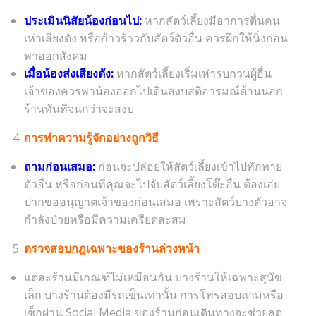
ประเมินนิสัยน้องก่อนไป:
หากสัตว์เลี้ยงมีอาการตื่นคน
เห่าเสียงดัง หรือก้าวร้าวกับสัตว์ตัวอื่น ควรฝึกให้นิ่งก่อน
พาออกสังคม
เมื่อน้องส่งเสียงดัง:
หากสัตว์เลี้ยงเริ่มเห่ารบกวนผู้อื่น
เจ้าของควรพาน้องออกไปเดินสงบสติอารมณ์ด้านนอก
ร้านทันทีจนกว่าจะสงบ
การทำความรู้จักอย่างถูกวิธี
ถามก่อนเสมอ:
ก่อนจะปล่อยให้สัตว์เลี้ยงเข้าไปทักทาย
ตัวอื่น หรือก่อนที่คุณจะไปจับสัตว์เลี้ยงโต๊ะอื่น ต้องเอ่ย
ปากขออนุญาตเจ้าของก่อนเสมอ เพราะสัตว์บางตัวอาจ
กำลังป่วยหรือมีความเครียดสะสม
ตรวจสอบกฎเฉพาะของร้านล่วงหน้า
แต่ละร้านมีเกณฑ์ไม่เหมือนกัน บางร้านให้เฉพาะสุนัข
เล็ก บางร้านต้องมีรถเข็นเท่านั้น การโทรสอบถามหรือ
เช็กผ่าน Social Media ของร้านก่อนเดินทางจะช่วยลด